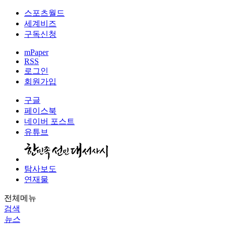
스포츠월드
세계비즈
구독신청
mPaper
RSS
로그인
회원가입
구글
페이스북
네이버 포스트
유튜브
탐사보도
연재물
전체메뉴
검색
뉴스