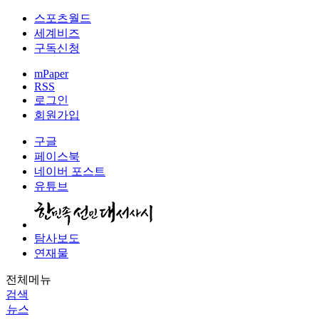
스포츠월드
세계비즈
구독신청
mPaper
RSS
로그인
회원가입
구글
페이스북
네이버 포스트
유튜브
탐사보도
연재물
전체메뉴
검색
뉴스