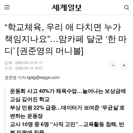
“학교체육, 우리 애 다치면 누가
책임지나요”…맘카페 달군 ‘한 마
디’ [권준영의 머니볼]
입력 :
2026-05-13 01:17
수정 :
2026-05-13 18:57
권준영 기자 kjykjy@segye.com
운동회 사고 40%가 체육수업…늘어나는 보상금에
고심 깊어진 학교
부상 민원 22% 급증…데이터가 보여준 ‘무균실’로
변하는 운동장
교사 10명 중 6명 “사직 고민”…교육활동 침해, 반
복 민원에 집중