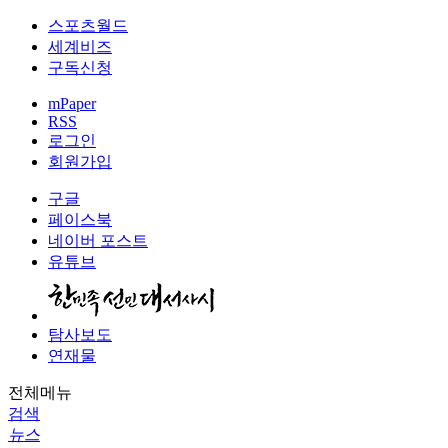
스포츠월드
세계비즈
구독신청
mPaper
RSS
로그인
회원가입
구글
페이스북
네이버 포스트
유튜브
탐사보도
연재물
전체메뉴
검색
뉴스