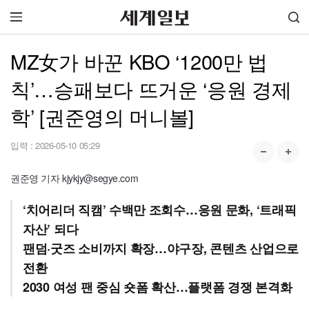
MZ女가 바꾼 KBO ‘1200만 법
칙’…승패보다 뜨거운 ‘응원 경제
학’ [권준영의 머니볼]
입력 :
2026-05-10 05:29
권준영 기자 kjykjy@segye.com
‘치어리더 직캠’ 수백만 조회수…응원 문화, ‘트래픽
자산’ 되다
팬덤·굿즈 소비까지 확장…야구장, 콘텐츠 산업으로
전환
2030 여성 팬 중심 숏폼 확산…플랫폼 경쟁 본격화