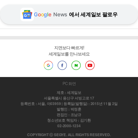
G
o
o
g
l
e
News
에서 세계일보 팔로우
지면보다 빠르게!
세계일보를 만나보세요
PC 화면
제호 : 세계일보
서울특별시 용산구 서빙고로 17
등록번호 : 서울, 아03959 | 등록일(발행일) : 2015년 11월 2일
발행인 : 박정훈
편집인 : 조남규
청소년보호 책임자 : 김기환
02-2000-1234
COPYRIGHT ⓒ SEGYE. ALL RIGHTS RESERVED.