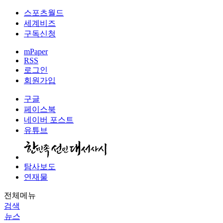
스포츠월드
세계비즈
구독신청
mPaper
RSS
로그인
회원가입
구글
페이스북
네이버 포스트
유튜브
탐사보도
연재물
전체메뉴
검색
뉴스