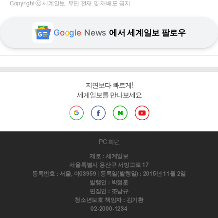
Copyright ⓒ 세계일보. 무단 전재 및 재배포 금지
G
o
o
g
l
e
News
에서 세계일보 팔로우
지면보다 빠르게!
세계일보를 만나보세요
PC 화면
제호 : 세계일보
서울특별시 용산구 서빙고로 17
등록번호 : 서울, 아03959 | 등록일(발행일) : 2015년 11월 2일
발행인 : 박정훈
편집인 : 조남규
청소년보호 책임자 : 김기환
02-2000-1234