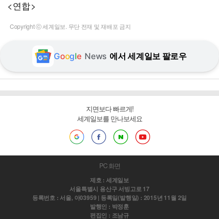
<연합>
Copyright ⓒ 세계일보. 무단 전재 및 재배포 금지
G
o
o
g
l
e
News
에서 세계일보 팔로우
지면보다 빠르게!
세계일보를 만나보세요
PC 화면
제호 : 세계일보
서울특별시 용산구 서빙고로 17
등록번호 : 서울, 아03959 | 등록일(발행일) : 2015년 11월 2일
발행인 : 박정훈
편집인 : 조남규