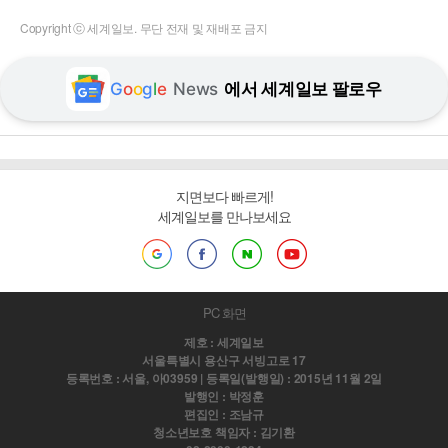
Copyright ⓒ 세계일보. 무단 전재 및 재배포 금지
G
o
o
g
l
e
News
에서 세계일보 팔로우
지면보다 빠르게!
세계일보를 만나보세요
PC 화면
제호 : 세계일보
서울특별시 용산구 서빙고로 17
등록번호 : 서울, 아03959 | 등록일(발행일) : 2015년 11월 2일
발행인 : 박정훈
편집인 : 조남규
청소년보호 책임자 : 김기환