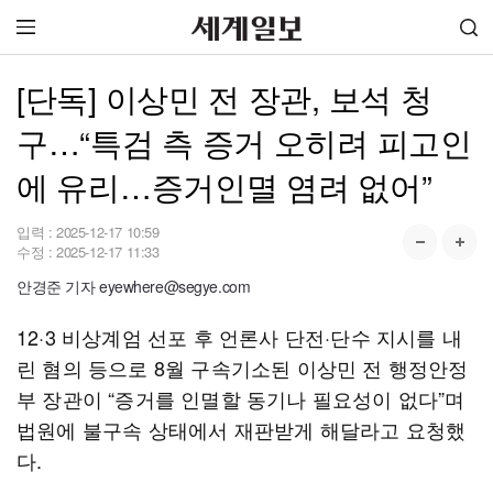
[단독] 이상민 전 장관, 보석 청
구…“특검 측 증거 오히려 피고인
에 유리…증거인멸 염려 없어”
입력 :
2025-12-17 10:59
수정 :
2025-12-17 11:33
안경준 기자 eyewhere@segye.com
12·3 비상계엄 선포 후 언론사 단전·단수 지시를 내
린 혐의 등으로 8월 구속기소된 이상민 전 행정안정
부 장관이 “증거를 인멸할 동기나 필요성이 없다”며
법원에 불구속 상태에서 재판받게 해달라고 요청했
다.