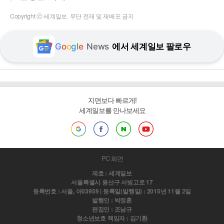
Copyright ⓒ 세계일보. 무단 전재 및 재배포 금지
G
o
o
g
l
e
News
에서 세계일보 팔로우
지면보다 빠르게!
세계일보를 만나보세요
PC 화면
제호 : 세계일보
서울특별시 용산구 서빙고로 17
등록번호 : 서울, 아03959 | 등록일(발행일) : 2015년 11월 2일
발행인 : 박정훈
편집인 : 조남규
청소년보호 책임자 : 김기환