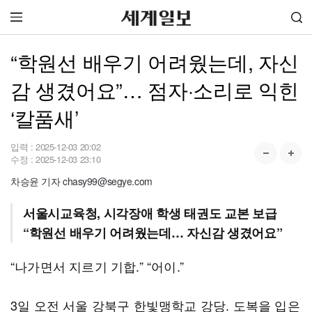
“학원선 배우기 어려웠는데, 자신
감 생겼어요”… 점자·소리로 익힌
‘칼품새’
입력 :
2025-12-03 20:02
수정 :
2025-12-03 23:10
차승윤 기자 chasy99@segye.com
서울시교육청, 시각장애 학생 태권도 교본 보급
“학원선 배우기 어려웠는데… 자신감 생겼어요”
“나가면서 지르기 기합.” “어이.”
3일 오전 서울 강북구 한빛맹학교 강당. 도복을 입은