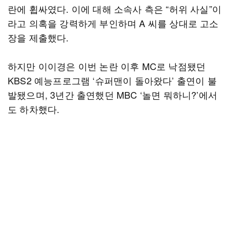
란에 휩싸였다. 이에 대해 소속사 측은 “허위 사실”이
라고 의혹을 강력하게 부인하며 A 씨를 상대로 고소
장을 제출했다.
하지만 이이경은 이번 논란 이후 MC로 낙점됐던
KBS2 예능프로그램 ‘슈퍼맨이 돌아왔다’ 출연이 불
발됐으며, 3년간 출연했던 MBC ‘놀면 뭐하니?’에서
도 하차했다.