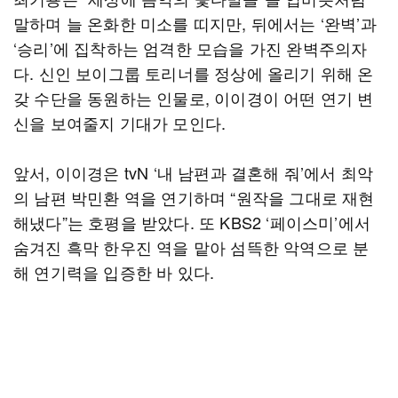
말하며 늘 온화한 미소를 띠지만, 뒤에서는 ‘완벽’과
‘승리’에 집착하는 엄격한 모습을 가진 완벽주의자
다. 신인 보이그룹 토리너를 정상에 올리기 위해 온
갖 수단을 동원하는 인물로, 이이경이 어떤 연기 변
신을 보여줄지 기대가 모인다.
앞서, 이이경은 tvN ‘내 남편과 결혼해 줘’에서 최악
의 남편 박민환 역을 연기하며 “원작을 그대로 재현
해냈다”는 호평을 받았다. 또 KBS2 ‘페이스미’에서
숨겨진 흑막 한우진 역을 맡아 섬뜩한 악역으로 분
해 연기력을 입증한 바 있다.