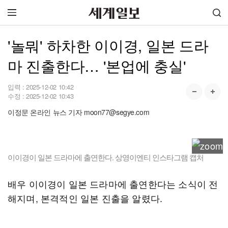
'놀뭐' 하차한 이이경, 일본 드라
마 진출한다… '본업에 충실'
입력 :
2025-12-02 10:42
수정 :
2025-12-02 10:43
이정문 온라인 뉴스 기자 moon77@segye.com
이이경이 일본 드라마에 출연한다. 상영이엔티 인스타그램 캡처
배우 이이경이 일본 드라마에 출연한다는 소식이 전
해지며, 본격적인 일본 진출을 알렸다.