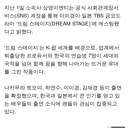
지난 1일 소속사 상영이엔티는 공식 사회관계망서
비스(SNS) 계정을 통해 이이경이 일본 TBS 금요드
라마 ‘드림 스테이지(DREAM STAGE)’에 캐스팅됐
다고 밝혔다.
‘드림 스테이지’는 K-팝 세계를 배경으로, 업계에서
퇴출당한 프로듀서와 한국의 연습생 7명이 세대와
국적을 넘어 함께 꿈을 향해 나아가는 뜨거운 유대
를 그린 작품이다.
나카무라 토모야, 하연수, 이이경, 김재경 등이 출연
을 확정했으며, 한국과 일본에서 큰 인기를 얻고 있
는 배우들의 출연 소식에 팬들의 관심이 집중되고
있다.