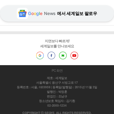
G
o
o
g
l
e
News
에서 세계일보 팔로우
지면보다 빠르게!
세계일보를 만나보세요
PC 화면
제호 : 세계일보
서울특별시 용산구 서빙고로 17
등록번호 : 서울, 아03959 | 등록일(발행일) : 2015년 11월 2일
발행인 : 박정훈
편집인 : 조남규
청소년보호 책임자 : 김기환
02-2000-1234
COPYRIGHT ⓒ SEGYE. ALL RIGHTS RESERVED.