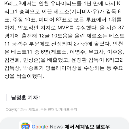
K리그2에서는 인천 유나이티드를 1년 만에 다시 K
리그1 승격으로 이끈 제르소(기니비사우)가 감독 6
표, 주장 10표, 미디어 87표로 모든 투표에서 1위를
차지, 압도적인 지지로 MVP를 수상했다. 올 시즌 37
경기에 출전해 12골 10도움을 올린 제르소는 베스트
11 공격수 부문에도 선정되며 2관왕에 올랐다. 인천
은 베스트11 중 6명(제르소, 이명주, 무고사, 이주용,
김건희, 민성준)을 배출했고, 윤정환 감독이 K리그2
감독상, 박승호가 영플레이어상을 수상하는 등 주요
상을 싹쓸이했다.
남정훈 기자
Copyright ⓒ 세계일보. 무단 전재 및 재배포 금지
G
o
o
g
l
e
News
에서 세계일보 팔로우