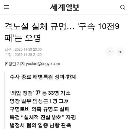
격노설 실체 규명… ‘구속 10전9
패’는 오명
입력 :
2025-11-30 20:00
수정 :
2025-11-30 21:32
유경민 기자 yookm@segye.com
수사 종료 해병특검 성과·한계
‘외압 정점’ 尹 등 33명 기소
영장 발부 임성근 1명 그쳐
구명로비 의혹 규명도 실패
특검 “실체적 진실 밝혀” 자평
법정서 혐의 입증 난항 관측