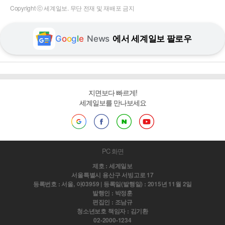
Copyright ⓒ 세계일보. 무단 전재 및 재배포 금지
G
o
o
g
l
e
News
에서 세계일보 팔로우
지면보다 빠르게!
세계일보를 만나보세요
PC 화면
제호 : 세계일보
서울특별시 용산구 서빙고로 17
등록번호 : 서울, 아03959 | 등록일(발행일) : 2015년 11월 2일
발행인 : 박정훈
편집인 : 조남규
청소년보호 책임자 : 김기환
02-2000-1234