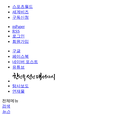
스포츠월드
세계비즈
구독신청
mPaper
RSS
로그인
회원가입
구글
페이스북
네이버 포스트
유튜브
탐사보도
연재물
전체메뉴
검색
뉴스