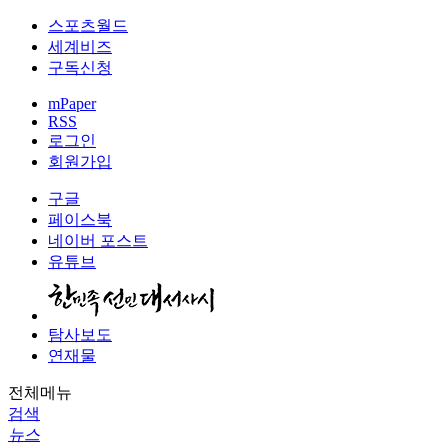
스포츠월드
세계비즈
구독신청
mPaper
RSS
로그인
회원가입
구글
페이스북
네이버 포스트
유튜브
탐사보도
연재물
전체메뉴
검색
뉴스