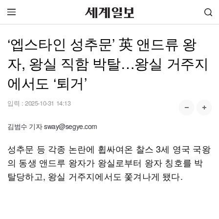
‘엡스타인 성추문’ 英 앤드류 왕
자, 왕실 직함 박탈…왕실 거주지
에서도 ‘퇴거’
입력 :
2025-10-31 14:13
김범수 기자 sway@segye.com
성추문 등 각종 논란에 휩싸여온 찰스 3세 영국 국왕
의 동생 앤드루 왕자가 왕실로부터 왕자 칭호를 박
탈당하고, 왕실 거주지에서도 쫓겨나게 됐다.