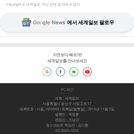
Copyright ⓒ 세계일보. 무단 전재 및 재배포 금지
G
o
o
g
l
e
News
에서 세계일보 팔로우
지면보다 빠르게!
세계일보를 만나보세요
PC 화면
제호 : 세계일보
서울특별시 용산구 서빙고로 17
등록번호 : 서울, 아03959 | 등록일(발행일) : 2015년 11월 2일
발행인 : 박정훈
편집인 : 조남규
청소년보호 책임자 : 김기환
02-2000-1234