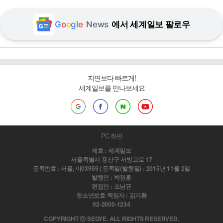
G
o
o
g
l
e
News
에서 세계일보 팔로우
지면보다 빠르게!
세계일보를 만나보세요
PC 화면
제호 : 세계일보
서울특별시 용산구 서빙고로 17
등록번호 : 서울, 아03959 | 등록일(발행일) : 2015년 11월 2일
발행인 : 박정훈
편집인 : 조남규
청소년보호 책임자 : 김기환
02-2000-1234
COPYRIGHT ⓒ SEGYE. ALL RIGHTS RESERVED.