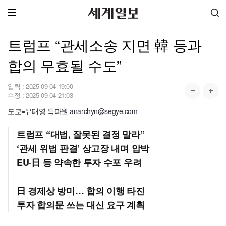
트럼프 “관세소송 지면 韓 등과
합의 무효될 수도”
입력 :
2025-09-04 19:00
수정 :
2025-09-04 21:03
도쿄=유태영 특파원 anarchyn@segye.com
트럼프 “대법, 잘못된 결정 말라”
‘관세 위법 판결’ 상고장 내며 압박
EU·日 등 약속한 투자 수포 우려
日 경제상 방미… 합의 이행 타진
투자 합의문 쓰는 대신 요구 계획