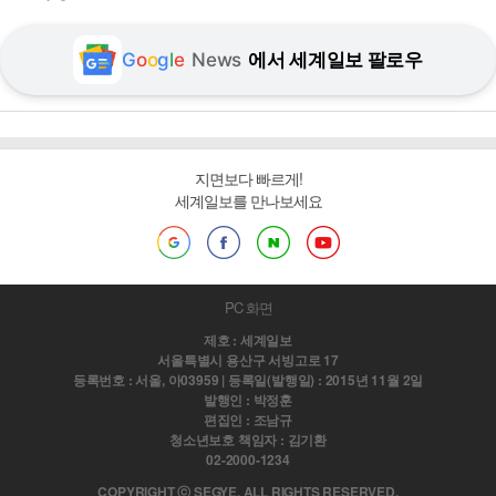
G
o
o
g
l
e
News
에서 세계일보 팔로우
지면보다 빠르게!
세계일보를 만나보세요
PC 화면
제호 : 세계일보
서울특별시 용산구 서빙고로 17
등록번호 : 서울, 아03959 | 등록일(발행일) : 2015년 11월 2일
발행인 : 박정훈
편집인 : 조남규
청소년보호 책임자 : 김기환
02-2000-1234
COPYRIGHT ⓒ SEGYE. ALL RIGHTS RESERVED.