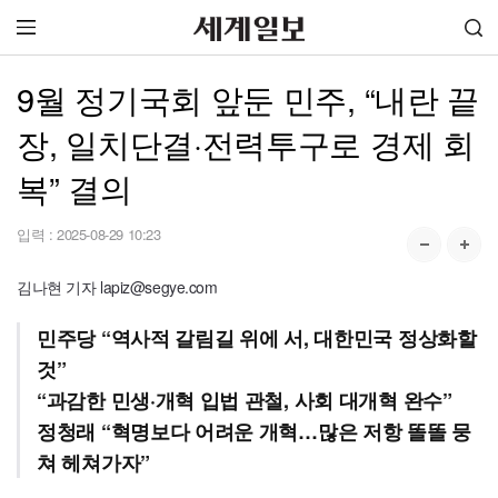
9월 정기국회 앞둔 민주, “내란 끝
장, 일치단결·전력투구로 경제 회
복” 결의
입력 :
2025-08-29 10:23
김나현 기자 lapiz@segye.com
민주당 “역사적 갈림길 위에 서, 대한민국 정상화할
것”
“과감한 민생·개혁 입법 관철, 사회 대개혁 완수”
정청래 “혁명보다 어려운 개혁…많은 저항 똘똘 뭉
쳐 헤쳐가자”