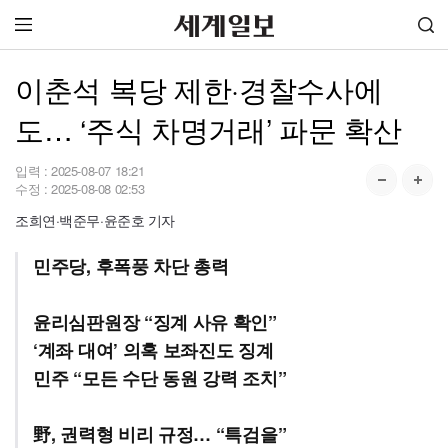
이춘석 복당 제한·경찰수사에
도… ‘주식 차명거래’ 파문 확산
입력 :
2025-08-07 18:21
수정 :
2025-08-08 02:53
조희연·백준무·윤준호 기자
민주당, 후폭풍 차단 총력
윤리심판원장 “징계 사유 확인”
‘계좌 대여’ 의혹 보좌진도 징계
민주 “모든 수단 동원 강력 조치”
野, 권력형 비리 규정… “특검을”