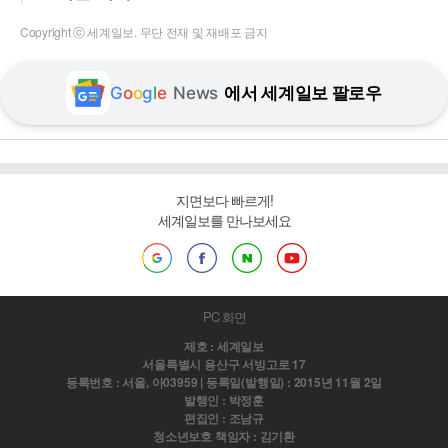
Copyright ⓒ 세계일보. 무단 전재 및 재배포 금지
G
o
o
g
l
e
News
에서 세계일보 팔로우
지면보다 빠르게!
세계일보를 만나보세요
PC 화면
제호 : 세계일보
서울특별시 용산구 서빙고로 17
등록번호 : 서울, 아03959 | 등록일(발행일) : 2015년 11월 2일
발행인 : 박정훈
편집인 : 조남규
청소년보호 책임자 : 김기환