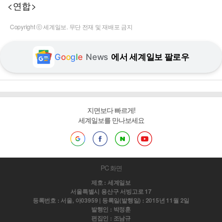
<연합>
Copyright ⓒ 세계일보. 무단 전재 및 재배포 금지
G
o
o
g
l
e
News
에서 세계일보 팔로우
지면보다 빠르게!
세계일보를 만나보세요
PC 화면
제호 : 세계일보
서울특별시 용산구 서빙고로 17
등록번호 : 서울, 아03959 | 등록일(발행일) : 2015년 11월 2일
발행인 : 박정훈
편집인 : 조남규