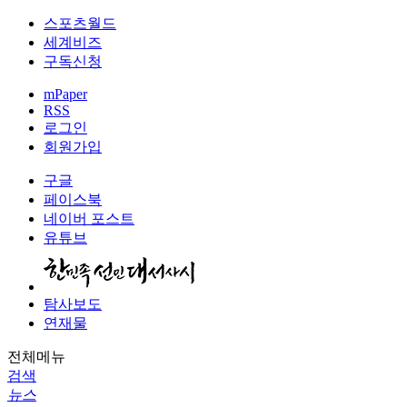
스포츠월드
세계비즈
구독신청
mPaper
RSS
로그인
회원가입
구글
페이스북
네이버 포스트
유튜브
탐사보도
연재물
전체메뉴
검색
뉴스