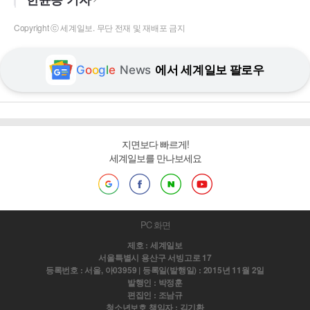
Copyright ⓒ 세계일보. 무단 전재 및 재배포 금지
G
o
o
g
l
e
News
에서 세계일보 팔로우
지면보다 빠르게!
세계일보를 만나보세요
PC 화면
제호 : 세계일보
서울특별시 용산구 서빙고로 17
등록번호 : 서울, 아03959 | 등록일(발행일) : 2015년 11월 2일
발행인 : 박정훈
편집인 : 조남규
청소년보호 책임자 : 김기환