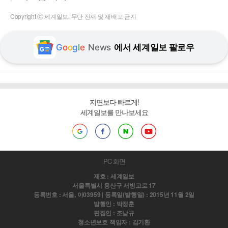
Copyright ⓒ 세계일보. 무단 전재 및 재배포 금지
G
o
o
g
l
e
News
에서 세계일보 팔로우
지면보다 빠르게!
세계일보를 만나보세요
PC 화면
제호 : 세계일보
서울특별시 용산구 서빙고로 17
등록번호 : 서울, 아03959 | 등록일(발행일) : 2015년 11월 2일
발행인 : 박정훈
편집인 : 조남규
청소년보호 책임자 : 김기환