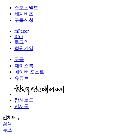
스포츠월드
세계비즈
구독신청
mPaper
RSS
로그인
회원가입
구글
페이스북
네이버 포스트
유튜브
탐사보도
연재물
전체메뉴
검색
뉴스