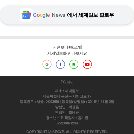
G
o
o
g
l
e
News
에서 세계일보 팔로우
지면보다 빠르게!
세계일보를 만나보세요
PC 화면
제호 : 세계일보
서울특별시 용산구 서빙고로 17
등록번호 : 서울, 아03959 | 등록일(발행일) : 2015년 11월 2일
발행인 : 박정훈
편집인 : 조남규
청소년보호 책임자 : 김기환
02-2000-1234
COPYRIGHT ⓒ SEGYE. ALL RIGHTS RESERVED.