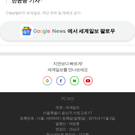
한윤종 기자
Copyright ⓒ 세계일보. 무단 전재 및 재배포 금지
G
o
o
g
l
e
News
에서 세계일보 팔로우
지면보다 빠르게!
세계일보를 만나보세요
PC 화면
제호 : 세계일보
서울특별시 용산구 서빙고로 17
등록번호 : 서울, 아03959 | 등록일(발행일) : 2015년 11월 2일
발행인 : 박정훈
편집인 : 조남규
청소년보호 책임자 : 김기환