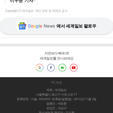
이우중 기자
Copyright ⓒ 세계일보. 무단 전재 및 재배포 금지
G
o
o
g
l
e
News
에서 세계일보 팔로우
지면보다 빠르게!
세계일보를 만나보세요
PC 화면
제호 : 세계일보
서울특별시 용산구 서빙고로 17
등록번호 : 서울, 아03959 | 등록일(발행일) : 2015년 11월 2일
발행인 : 박정훈
편집인 : 조남규
청소년보호 책임자 : 김기환