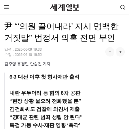
尹 “‘의원 끌어내라’ 지시 명백한
거짓말” 법정서 의혹 전면 부인
입력 :
2025-06-09 19:33
수정 :
2025-06-10 16:52
김주영·유경민·안승진 기자
6·3 대선 이후 첫 형사재판 출석
내란 우두머리 등 혐의 6차 공판
“현장 상황 물으려 전화했을 뿐”
김건희씨도 검찰에 의견서 제출
“명태균 관련 범죄 성립 안 된다”
특검 가동 수사·재판 영향 ‘촉각’