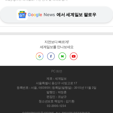
G
o
o
g
l
e
News
에서 세계일보 팔로우
지면보다 빠르게!
세계일보를 만나보세요
PC 화면
제호 : 세계일보
서울특별시 용산구 서빙고로 17
등록번호 : 서울, 아03959 | 등록일(발행일) : 2015년 11월 2일
발행인 : 박정훈
편집인 : 조남규
청소년보호 책임자 : 김기환
02-2000-1234