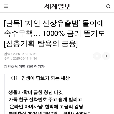
[단독] ‘지인 신상유출범’ 몰이에
속수무책… 1000% 금리 뜯기도
[심층기획-탐욕의 금융]
입력 :
2025-05-13 17:51
수정 :
2025-05-14 14:34
김건호·박미영·김병관 기자
〈1〉 인생이 담보가 되는 세상
생활비·학비 급한 청년 타깃
가족·친구 전화번호 주고 쉽게 빌리고
‘온라인 마녀사냥’ 협박에 고금리 감당
불법추심 2024년 2947건… 5년새 400%↑