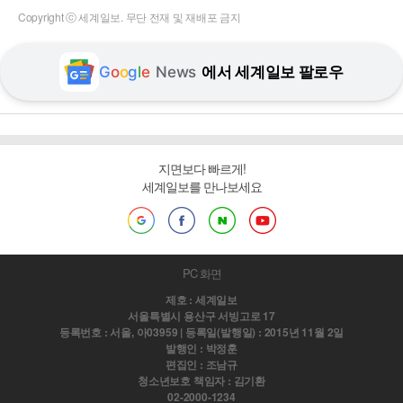
Copyright ⓒ 세계일보. 무단 전재 및 재배포 금지
G
o
o
g
l
e
News
에서 세계일보 팔로우
지면보다 빠르게!
세계일보를 만나보세요
PC 화면
제호 : 세계일보
서울특별시 용산구 서빙고로 17
등록번호 : 서울, 아03959 | 등록일(발행일) : 2015년 11월 2일
발행인 : 박정훈
편집인 : 조남규
청소년보호 책임자 : 김기환
02-2000-1234