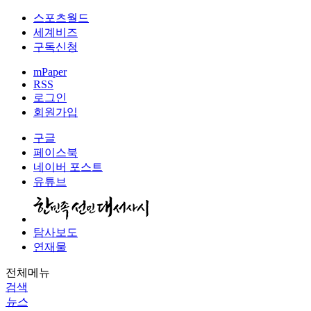
스포츠월드
세계비즈
구독신청
mPaper
RSS
로그인
회원가입
구글
페이스북
네이버 포스트
유튜브
탐사보도
연재물
전체메뉴
검색
뉴스