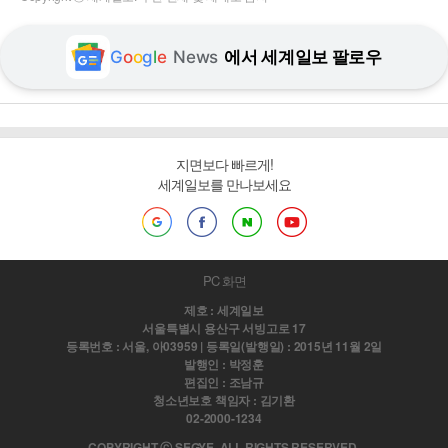
G
o
o
g
l
e
News
에서 세계일보 팔로우
지면보다 빠르게!
세계일보를 만나보세요
PC 화면
제호 : 세계일보
서울특별시 용산구 서빙고로 17
등록번호 : 서울, 아03959 | 등록일(발행일) : 2015년 11월 2일
발행인 : 박정훈
편집인 : 조남규
청소년보호 책임자 : 김기환
02-2000-1234
COPYRIGHT ⓒ SEGYE. ALL RIGHTS RESERVED.