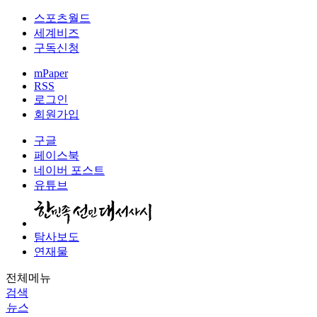
스포츠월드
세계비즈
구독신청
mPaper
RSS
로그인
회원가입
구글
페이스북
네이버 포스트
유튜브
탐사보도
연재물
전체메뉴
검색
뉴스