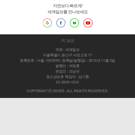
지면보다 빠르게!
세계일보를 만나보세요
PC 화면
제호 : 세계일보
서울특별시 용산구 서빙고로 17
등록번호 : 서울, 아03959 | 등록일(발행일) : 2015년 11월 2일
발행인 : 박정훈
편집인 : 조남규
청소년보호 책임자 : 김기환
02-2000-1234
COPYRIGHT ⓒ SEGYE. ALL RIGHTS RESERVED.