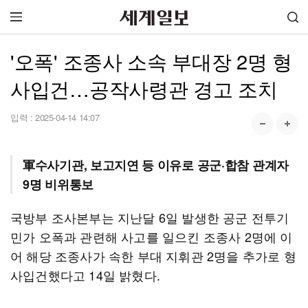
'오폭' 조종사 소속 부대장 2명 형
사입건…공작사령관 경고 조치
입력 :
2025-04-14 14:07
軍수사기관, 보고지연 등 이유로 공군·합참 관계자
9명 비위통보
국방부 조사본부는 지난달 6일 발생한 공군 전투기
민가 오폭과 관련해 사고를 일으킨 조종사 2명에 이
어 해당 조종사가 속한 부대 지휘관 2명을 추가로 형
사입건했다고 14일 밝혔다.