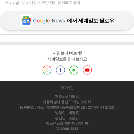
Copyright ⓒ 세계일보. 무단 전재 및 재배포 금지
G
o
o
g
l
e
News
에서 세계일보 팔로우
지면보다 빠르게!
세계일보를 만나보세요
PC 화면
제호 : 세계일보
서울특별시 용산구 서빙고로 17
등록번호 : 서울, 아03959 | 등록일(발행일) : 2015년 11월 2일
발행인 : 박정훈
편집인 : 조남규
청소년보호 책임자 : 김기환
02-2000-1234