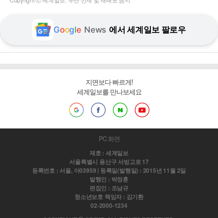
G
o
o
g
l
e
News
에서 세계일보 팔로우
지면보다 빠르게!
세계일보를 만나보세요
PC 화면
제호 : 세계일보
서울특별시 용산구 서빙고로 17
등록번호 : 서울, 아03959 | 등록일(발행일) : 2015년 11월 2일
발행인 : 박정훈
편집인 : 조남규
청소년보호 책임자 : 김기환
02-2000-1234