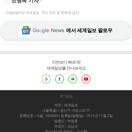
조병욱 기자
Copyright ⓒ 세계일보. 무단 전재 및 재배포 금지
G
o
o
g
l
e
News
에서 세계일보 팔로우
지면보다 빠르게!
세계일보를 만나보세요
PC 화면
제호 : 세계일보
서울특별시 용산구 서빙고로 17
등록번호 : 서울, 아03959 | 등록일(발행일) : 2015년 11월 2일
발행인 : 박정훈
편집인 : 조남규
청소년보호 책임자 : 김기환