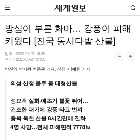
방심이 부른 화마… 강풍이 피해
키웠다 [전국 동시다발 산불]
입력 :
2025-03-23 18:25
수정 :
2025-03-24 07:50
박진영·박지원·백준무 기자, 산청=이예림 기자
의성·산청·울주 등 대형산불
성묘객 실화·예초기 불꽃 튀어…
건조한 대기에 강풍 타고 번져
충북 옥천 산불 8시간만에 진화
4명 사망…전체 피해면적 7778㏊