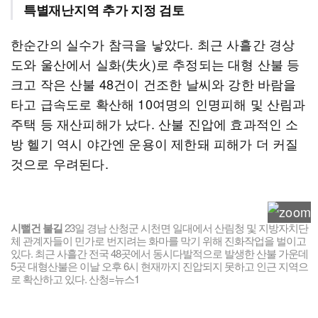
특별재난지역 추가 지정 검토
한순간의 실수가 참극을 낳았다. 최근 사흘간 경상
도와 울산에서 실화(失火)로 추정되는 대형 산불 등
크고 작은 산불 48건이 건조한 날씨와 강한 바람을
타고 급속도로 확산해 10여명의 인명피해 및 산림과
주택 등 재산피해가 났다. 산불 진압에 효과적인 소
방 헬기 역시 야간엔 운용이 제한돼 피해가 더 커질
것으로 우려된다.
시뻘건 불길
23일 경남 산청군 시천면 일대에서 산림청 및 지방자치단
체 관계자들이 민가로 번지려는 화마를 막기 위해 진화작업을 벌이고
있다. 최근 사흘간 전국 48곳에서 동시다발적으로 발생한 산불 가운데
5곳 대형산불은 이날 오후 6시 현재까지 진압되지 못하고 인근 지역으
로 확산하고 있다. 산청=뉴스1