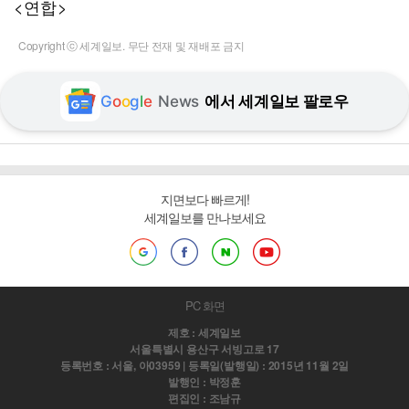
<연합>
Copyright ⓒ 세계일보. 무단 전재 및 재배포 금지
G
o
o
g
l
e
News
에서 세계일보 팔로우
지면보다 빠르게!
세계일보를 만나보세요
PC 화면
제호 : 세계일보
서울특별시 용산구 서빙고로 17
등록번호 : 서울, 아03959 | 등록일(발행일) : 2015년 11월 2일
발행인 : 박정훈
편집인 : 조남규