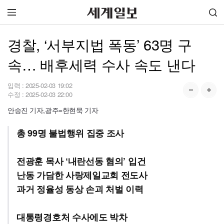
경찰, ‘서부지법 폭동’ 63명 구
속… 배후세력 수사 속도 낸다
입력 :
2025-02-03 19:02
수정 :
2025-02-03 22:00
안승진 기자,광주=한현묵 기자
총 99명 불법행위 집중 조사
전광훈 목사 ‘내란선동 혐의’ 입건
난동 가담한 사랑제일교회 전도사
과거 정율성 동상 손괴 처벌 이력
대통령경호처 수사에도 박차