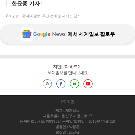
한윤종 기자
Copyright ⓒ 세계일보. 무단 전재 및 재배포 금지
G
o
o
g
l
e
News
에서 세계일보 팔로우
지면보다 빠르게!
세계일보를 만나보세요
PC 화면
제호 : 세계일보
서울특별시 용산구 서빙고로 17
등록번호 : 서울, 아03959 | 등록일(발행일) : 2015년 11월 2일
발행인 : 박정훈
편집인 : 조남규