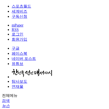
스포츠월드
세계비즈
구독신청
mPaper
RSS
로그인
회원가입
구글
페이스북
네이버 포스트
유튜브
탐사보도
연재물
전체메뉴
검색
뉴스